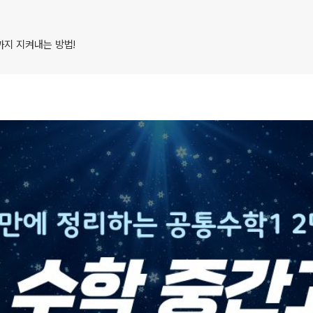
2027 파이널 
사회탐구
과학탐구
N수 종합과정
까지 지켜내는 방법!
논술
2027 N수 종합
2027 반수 종합
2027 파이널 
N
고1·고2·고3
학생부 설계+
2026 썸머스쿨
2027 윈터스쿨
2027 재학생 