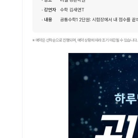
· 장소
러셀 평촌학원
위치안내
· 강연자
수학 김새연T
썸머특강[고3]
학원 상담
· 내용
공통수학1 2단원: 시험장에서 내 점수를 끝
고1·고2
자주 묻는 질문
썸머특강[고1·고2]
카카오톡 빠른 상담
※ 예약은 선착순으로 진행되며, 예약 상황에 따라 조기 마감될 수 있습니다.
8~9월 중간고사 대비 강좌
온라인 상담
고2 수능 시작반
N
원장과 소통하기
중3
설명회·공개특강
썸머특강[중3]