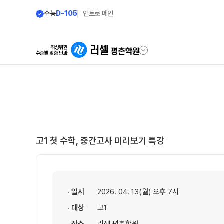
수능
D-105
인트로 메인
학원안내
단과 시간표
원장 인사말
N수·고3
8월 정규·특강 단과
공지사항
고1 첫 수학, 중간고사 미리보기 특강
9월 정규·특강 단과
N
학원 이용 안내
대학별 논술 파이널 특강
N
러셀 시스템
N수·고3·고2·고1
학원 시설
· 일시
2026. 04. 13(월) 오후 7시
추석 집중 특강
N
셔틀버스 안내
· 대상
고1
학원 둘러보기(VR)
고3