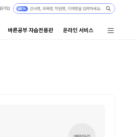
원가입
바른공부 자습전용관
온라인 서비스
자습전용관
온라인 서비스
결과
재원생 서비스
[단과] 교재·모의고사 구매
전용관 안내
[재원생] 바자관 콘텐츠 구매
임선생님
[재원생] 모의고사 접수
[외부생] 모의고사 접수
모의고사 성적조회
반
주간 식단표
예약마감