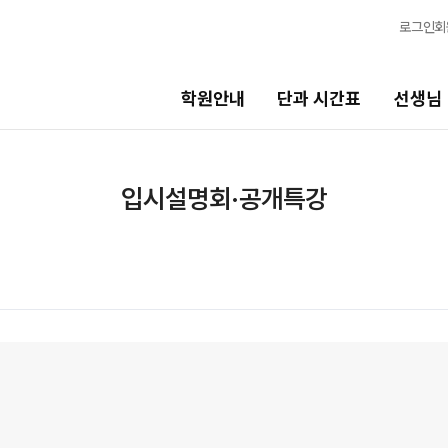
로그인
회
학원안내
단과 시간표
선생님
선생님
바른공부 
입시설명회·공개특강
선생님 커리큘럼
2026 입시 
선생님
바른공부 자습
전체
입시 전문 담
국어
N수 정규과정
수학
2027 N수 정규
영어
2027 반수반
한국사