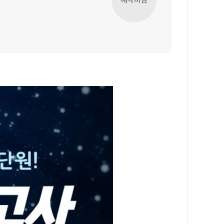
정규반
재원생 전용 콘텐츠
N
2026년 모의고사 일정
OMEGA 모의고사
반
전국 대단위 실전 모의고사
반
메가X대성 더 프리미엄 모의고사
종합반
N
ALPHA 모의고사
수학 아이젠
통합사회·과학 학평 대비
내신 관리 피켈
2026 수능 적중 문항
재원생 특별 혜택
N
정규반
메가패스 특별 지원
메가 스마트 리포트
실시간 질문답변 앱 QUBE