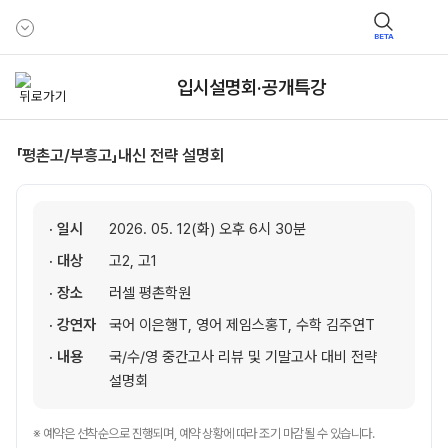
BETA
입시설명회·공개특강
「평촌고/부흥고」내신 전략 설명회
· 일시
2026. 05. 12(화) 오후 6시 30분
· 대상
고2, 고1
· 장소
러셀 평촌학원
· 강연자
국어 이은행T, 영어 제임스홍T, 수학 김주연T
· 내용
국/수/영 중간고사 리뷰 및 기말고사 대비 전략
설명회
※ 예약은 선착순으로 진행되며, 예약 상황에 따라 조기 마감될 수 있습니다.