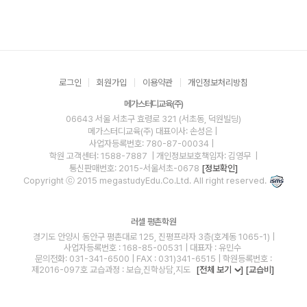
로그인
회원가입
이용약관
개인정보처리방침
메가스터디교육(주)
06643 서울 서초구 효령로 321 (서초동, 덕원빌딩)
메가스터디교육(주)
대표이사: 손성은 |
사업자등록번호: 780-87-00034
|
학원 고객센터: 1588-7887
| 개인정보보호책임자: 김영무
|
통신판매번호: 2015-서울서초-0678
[정보확인]
Copyright ⓒ 2015 megastudyEdu.Co.Ltd. All right reserved.
러셀 평촌학원
경기도 안양시 동안구 평촌대로 125, 진평프라자 3층(호계동 1065-1) |
사업자등록번호 : 168-85-00531 | 대표자 : 유민수
문의전화: 031-341-6500 | FAX : 031)341-6515 | 학원등록번호 :
제2016-097호 교습과정 : 보습,진학상담,지도
[전체 보기
]
[교습비]
blog
youtube
insta