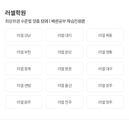
러셀학원
최상위권 수준별 맞춤
단과
|
바
른공부
자
습전용
관
러셀 강남
러셀 대치
러셀 목동
러셀 부천
러셀 분당
러셀 영통
러셀 중계
러셀 평촌
러셀 대구
러셀 센텀
러셀 울산
러셀 광주
러셀 원주
러셀 전주
러셀 청주