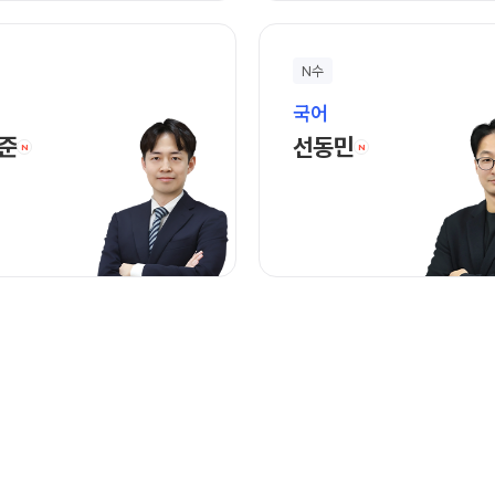
N수
국어
김영준 선생님 홈 바로가기
선동민 선생님 홈
준
선동민
N
N