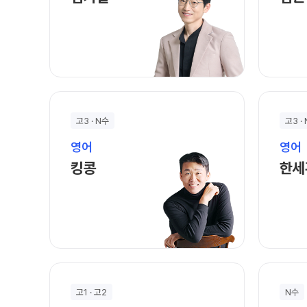
고3 · N수
고3 ·
영어
영어
킹콩 선생님 홈 바로가기
킹콩
한세
고1 · 고2
N수