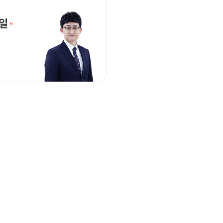
박국일 선생님 홈 바로가기
일
N