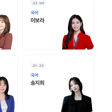
정규반
재원생 전용 콘텐츠
N
고3 · N수
2026년 모의고사 일정
국어
바로가기
이보라 선생님 홈 바로가기
OMEGA 모의고사
이보라
반
전국 대단위 실전 모의고사
반
메가X대성 더 프리미엄 모의고사
종합반
N
ALPHA 모의고사
수학 아이젠
통합사회·과학 학평 대비
내신 관리 피켈
2026 수능 적중 문항
고1 · 고2
재원생 특별 혜택
N
국어
정규반
 바로가기
송지희 선생님 홈 바로가기
메가패스 특별 지원
송지희
메가 스마트 리포트
실시간 질문답변 앱 QUBE