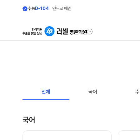
수능
D-104
인트로 메인
학원안내
단과 시간표
원장 인사말
N수·고3
8월 정규·특강 단과
공지사항
전체
국어
수
9월 정규·특강 단과
N
학원 이용 안내
대학별 논술 파이널 특강
N
러셀 시스템
N수·고3·고2·고1
국어
학원 시설
추석 집중 특강
N
셔틀버스 안내
학원 둘러보기(VR)
고3