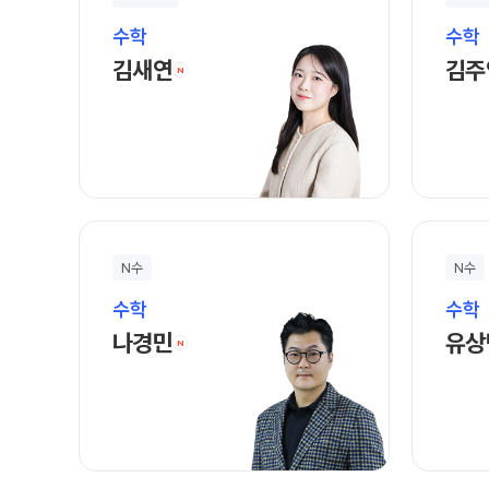
수학
수학
김새연 선생님 홈 바로가기
김새연
김주
N
N수
N수
수학
수학
나경민 선생님 홈 바로가기
나경민
유상
N