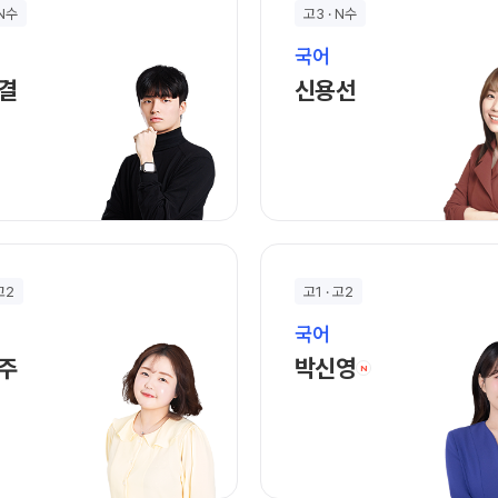
2027 파이널 
사회탐구
 N수
고3 · N수
과학탐구
N수 종합과정
국어
논술
박찬결 선생님 홈 바로가기
신용선 선생님 홈 
결
신용선
2027 N수 종합
2027 반수 종합
2027 파이널 
N
고1·고2·고3
학생부 설계+
2026 썸머스쿨
 고2
고1 · 고2
2027 윈터스쿨
국어
2027 재학생 
김우주 선생님 홈 바로가기
박신영 선생님 홈
주
박신영
N