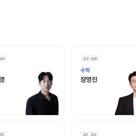
 N수
고3 · N수
수학
박인영 선생님 홈 바로가기
장영진 선생님 홈 
영
장영진
 고2
고1 · 고2