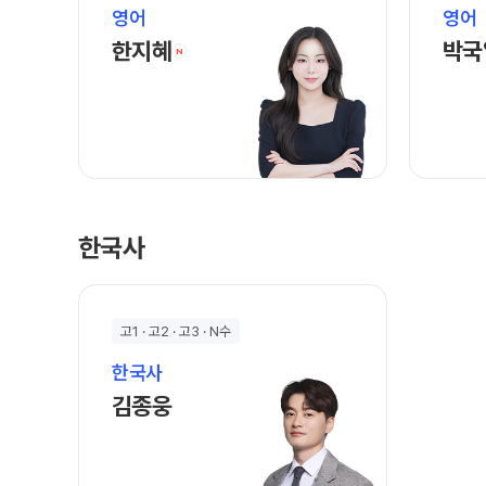
영어
영어
한지혜 선생님 홈 바로가기
한지혜
박국
N
한국사
고1 · 고2 · 고3 · N수
한국사
김종웅 선생님 홈 바로가기
김종웅