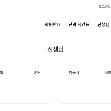
로그인
회
학원안내
단과 시간표
선생님
선생님
바른공부 
선생님
선생님 커리큘럼
2026 입시 
선생님
바른공부 자습
학
영어
한국사
사
전체
입시 전문 담
국어
N수 정규과정
수학
2027 N수 정규
영어
2027 반수반
한국사