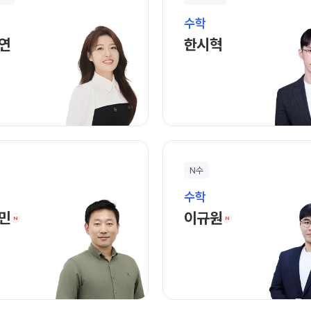
수학
김주연 선생님 홈 바로가기
한시혁 선생님 홈 
연
한시혁
N수
수학
유상민 선생님 홈 바로가기
이규원 선생님 홈
민
이규원
N
N