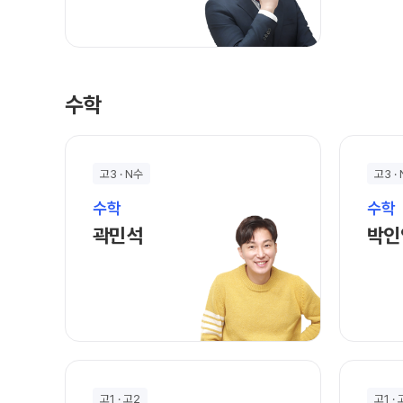
수학
고3 · N수
고3 ·
수학
수학
곽민석 선생님 홈 바로가기
곽민석
박인
고1 · 고2
고1 ·