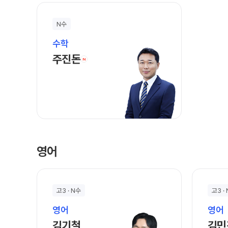
N수
수학
주진돈 선생님 홈 바로가기
주진돈
N
영어
고3 · N수
고3 ·
영어
영어
김기철 선생님 홈 바로가기
김기철
김민