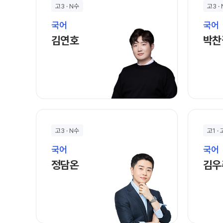
고3 · N수
고3 ·
위치안내
썸머특강[고3]
국어
국어
학원 상담
김연호 선생님 홈 바로가기
고1·고2
김연호
박찬
자주 묻는 질문
썸머특강[고1·고2]
카카오톡 빠른 상담
8~9월 중간고사 대비 강좌
온라인 상담
고2 수능 시작반
N
원장과 소통하기
중3
설명회·공개특강
썸머특강[중3]
고3 · N수
고1 ·
국어
국어
정담온 선생님 홈 바로가기
정담온
김우