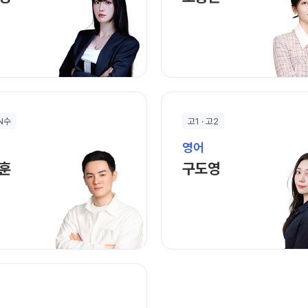
 N수
고1 · 고2
영어
한세훈 선생님 홈 바로가기
구도영 선생님 홈 
훈
구도영