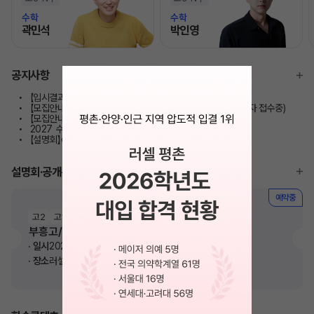
수학
수학
곽민석
박인영
모바일이동
모바일이동
공지사항
【입시결과】2026학년도 대입 합격 현황/성적 향상 현황
【모집안내】2027 반수반 / 반수종합반 모집 안내(*마감/대기자 접수중)
【모집안내】 재학생 정규반 모집 안내
2027 수시 합격예측 서비스 이용안내
【설명회】《고1/고2》학교별 내신 전략 설명회
설명회·공개특강
예약중
고2
고1
부흥고/평촌고 내신대비 학습전략 설명회
일시
2026. 08. 10(월) 오후 6시 30분
장소
러셀 평촌학원