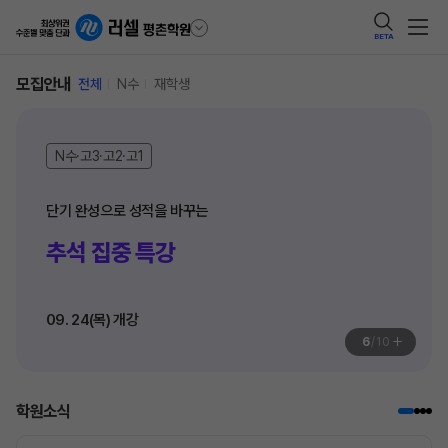
BETA
모집안내
전체
N수
재학생
N수·고3·고2·고1
추석 집중 특강
09. 24(목) 개강
+
6
/
10
학원소식