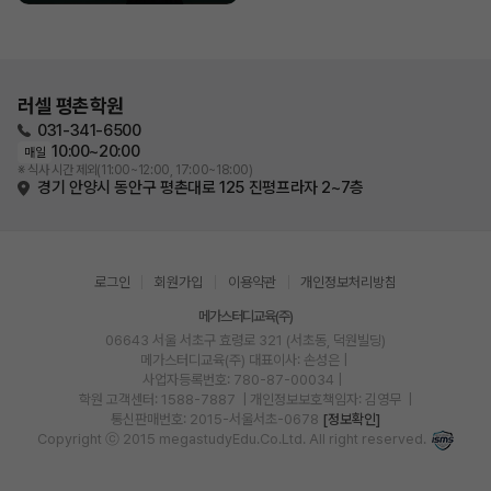
러셀 평촌학원
031-341-6500
10:00~20:00
매일
※ 식사 시간 제외(11:00~12:00, 17:00~18:00)
경기 안양시 동안구 평촌대로 125 진평프라자 2~7층
로그인
회원가입
이용약관
개인정보처리방침
메가스터디교육(주)
06643 서울 서초구 효령로 321 (서초동, 덕원빌딩)
메가스터디교육(주)
대표이사: 손성은 |
사업자등록번호: 780-87-00034
|
학원 고객센터: 1588-7887
| 개인정보보호책임자: 김영무
|
통신판매번호: 2015-서울서초-0678
[정보확인]
Copyright ⓒ 2015 megastudyEdu.Co.Ltd. All right reserved.