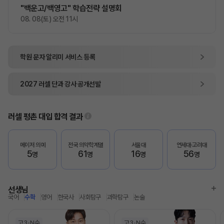
"백운고/백영고" 학습전략 설명회
08. 08(토) 오전 11시
학원 문자 알리미
서비스 등록
2027
러셀 단과
강사 공개선발
러셀 평촌
대입 합격 결과
메이저 의예
전국 의약학계열
서울대
연세대·고려대
5
61
16
56
명
명
명
명
선생님
국어
수학
영어
한국사
사회탐구
과학탐구
논술
고3
N수
고3
N수