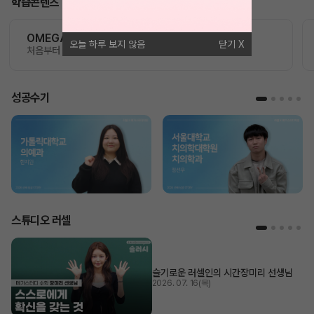
학습콘텐츠
OMEGA 모의고사
오늘 하루 보지 않음
닫기
처음부터 끝까지 가장 완벽한 수능 플랜
성공수기
스튜디오 러셀
슬기로운 러셀인의 시간
장미리 선생님
2026. 07. 16(목)