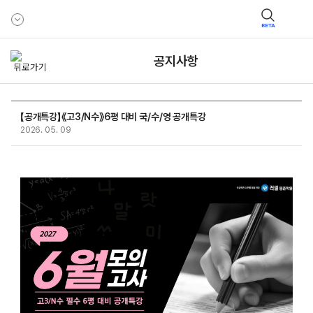
BETA
공지사항
【공개특강】《고3/N수》6평 대비 국/수/영 공개특강
2026. 05. 09