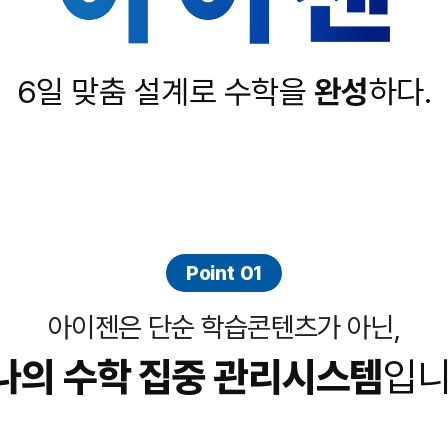
2027 파이널 
사회탐구
과학탐구
N수 종합과정
논술
6일 맞춤 설계로 수학을
완성
하다.
2027 N수 종합
2027 반수 종합
2027 파이널 
N
고1·고2·고3
학생부 설계+
2026 썸머스쿨
Point 01
2027 윈터스쿨
2027 재학생 
아이젠은 단순 학습콘텐츠가 아닌,
나의 수학 집중 관리
시스템
입니