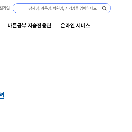
원가입
바른공부 자습전용관
온라인 서비스
자습전용관
온라인 서비스
결과
재원생 서비스
[단과] 교재·모의고사 구매
전용관 안내
[재원생] 바자관 콘텐츠 구매
션
임선생님
[재원생] 모의고사 접수
[외부생] 모의고사 접수
모의고사 성적조회
반
주간 식단표