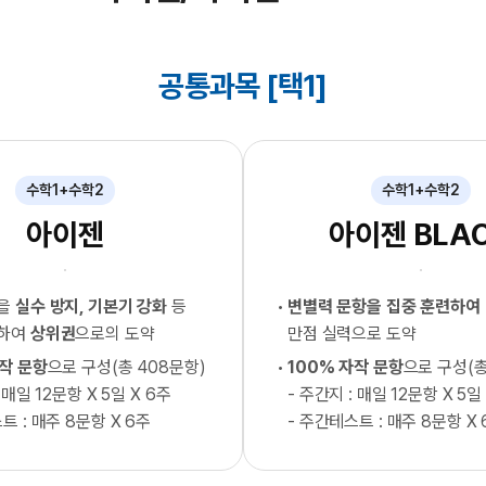
공통과목 [택1]
수학1+수학2
수학1+수학2
아이젠
아이젠 BLA
형을
실수 방지, 기본기 강화
등
변별력 문항을 집중 훈련하여
련하여
상위권
으로의 도약
만점 실력으로 도약
자작 문항
으로 구성(총 408문항)
100% 자작 문항
으로 구성(총
 매일 12문항 X 5일 X 6주
- 주간지 : 매일 12문항 X 5일
트 : 매주 8문항 X 6주
- 주간테스트 : 매주 8문항 X 