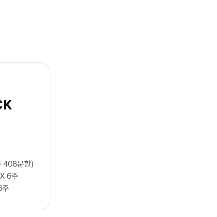
CK
 408문항)
 X 6주
6주