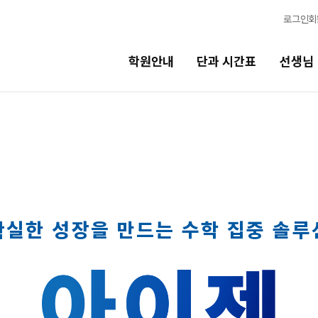
로그인
회
학원안내
단과 시간표
선생님
선생님
바른공부 
선생님 커리큘럼
2026 입시 
선생님
바른공부 자습
전체
확실한 성장을 만드는 수학 집중 솔루
입시 전문 담
국어
N수 정규과정
수학
2027 N수 정규
영어
2027 반수반
한국사