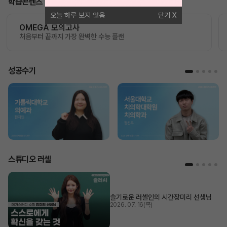
학습콘텐츠
오늘 하루 보지 않음
닫기
OMEGA 모의고사
처음부터 끝까지 가장 완벽한 수능 플랜
성공수기
스튜디오 러셀
슬기로운 러셀인의 시간
장미리 선생님
2026. 07. 16(목)