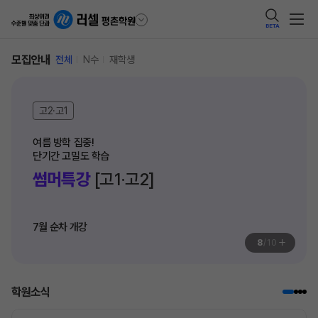
BETA
모집안내
전체
N수
재학생
고2·고1
여름 방학 집중! 

단기간 고밀도 학습
썸머특강
[고1·고2]
7월 순차 개강
+
8
/
10
학원소식