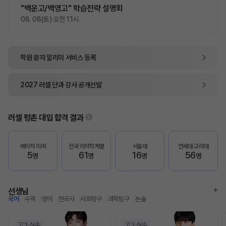
"백운고/백영고" 학습전략 설명회
08. 08(토) 오전 11시
학원 문자 알리미
서비스 등록
2027
러셀 단과
강사 공개선발
러셀 평촌
대입 합격 결과
메이저 의예
전국 의약학계열
서울대
연세대·고려대
5
61
16
56
명
명
명
명
선생님
국어
수학
영어
한국사
사회탐구
과학탐구
논술
고3
N수
고3
N수