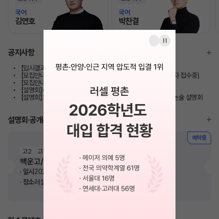
국어
국어
김연호
박찬결
모바일이동
모바일이동
공지사항
【입시결과】2026학년도 대입 합격 현황/성적 향상 현황
【모집안내】2027 반수반 / 반수종합반 모집 안내(*마감/대기자 접수중)
【모집안내】 재학생 정규반 모집 안내
【설명회】《고1/고2》학교별 내신 전략 설명회
【설명회】2027학년도 약술형 논술 지원 학생을 위한 약술형 논술 설명회
설명회·공개특강
예약중
고2
고1
백운고/백영고 내신대비 학습전략 설명회
일시
2026. 08. 08(토) 오전 11시
장소
러셀 평촌학원