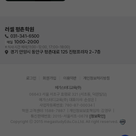
러셀 평촌학원
031-341-6500
10:00~20:00
매일
※ 식사 시간 제외(11:00~12:00, 17:00~18:00)
경기 안양시 동안구 평촌대로 125 진평프라자 2~7층
로그인
회원가입
이용약관
개인정보처리방침
메가스터디교육(주)
06643 서울 서초구 효령로 321 (서초동, 덕원빌딩)
메가스터디교육(주)
대표이사: 손성은 |
사업자등록번호: 780-87-00034
|
학원 고객센터: 1588-7887
| 개인정보보호책임자: 김영무
|
통신판매번호: 2015-서울서초-0678
[정보확인]
Copyright ⓒ 2015 megastudyEdu.Co.Ltd. All right reserved.