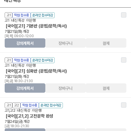
내신 특강
고1
학원 접수중
온라인 접수마감
고1
내신 특강
이은행
[국어][고1] 기본반 (문법/문학/독서)
7월21일(화) 개강
[화,목] 09:00-12:00
강의계획서
장바구니
결제
고1
학원 접수중
온라인 접수마감
고1
내신 특강
이은행
[국어][고1] 심화반 (문법/문학/독서)
7월21일(화) 개강
[화,금] 18:30-21:30
강의계획서
장바구니
결제
고1
고2
학원 접수중
온라인 접수마감
고1,고2
내신 특강
이은행
[국어][고1,2] 고전문학 완성
7월24일(금) 개강
[금] 18:30-21:30