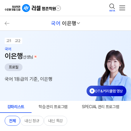
BETA
국어
이은행
고1
고2
국어
이은행
선생님
N
프로필
국어 1등급의 기준, 이은행
OT&커리큘럼 영상
강좌리스트
학습 관리 프로그램
SPECIAL 관리 프로그램
전체
내신 정규
내신 특강