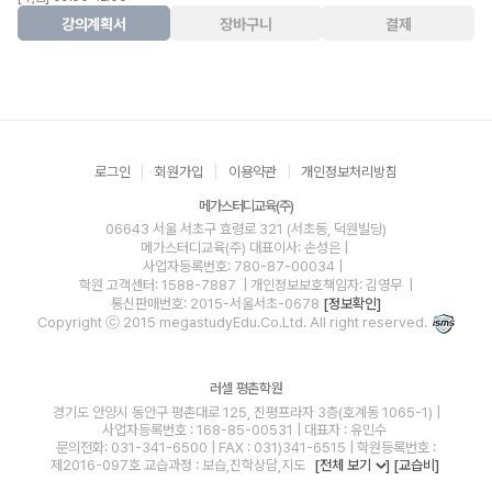
강의계획서
장바구니
결제
로그인
회원가입
이용약관
개인정보처리방침
메가스터디교육(주)
06643 서울 서초구 효령로 321 (서초동, 덕원빌딩)
메가스터디교육(주)
대표이사: 손성은 |
사업자등록번호: 780-87-00034
|
학원 고객센터: 1588-7887
| 개인정보보호책임자: 김영무
|
통신판매번호: 2015-서울서초-0678
[정보확인]
Copyright ⓒ 2015 megastudyEdu.Co.Ltd. All right reserved.
러셀 평촌학원
경기도 안양시 동안구 평촌대로 125, 진평프라자 3층(호계동 1065-1) |
사업자등록번호 : 168-85-00531 | 대표자 : 유민수
문의전화: 031-341-6500 | FAX : 031)341-6515 | 학원등록번호 :
제2016-097호 교습과정 : 보습,진학상담,지도
[전체 보기
]
[교습비]