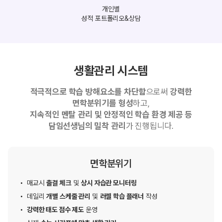
개인별
성적 포트폴리오&상담
생활관리 시스템
적극적으로 학습 방해요소를 차단함
으로써
강력한
면학분위기를 형성
하고,
지속적인 멘탈 관리 및 안정적인 학습 환경 제공 등
담임선생님의 밀착 관리
가 진행됩니다.
면학분위기
매교시
출결 체크
및
상시 자습관 모니터링
데일리
개별 스케줄 관리
및
러셀 학습 플래너
작성
강력한 태도 점수 제도
운영