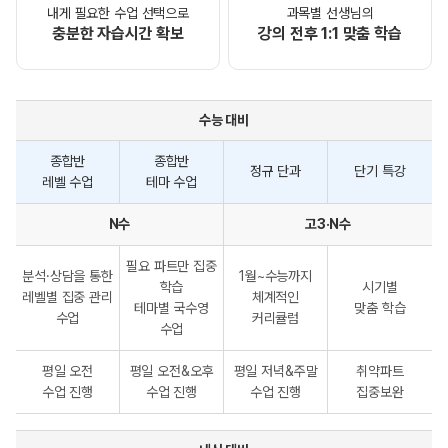
내게 필요한 수업 선택으로
과목별 선생님의
충분한 자습시간 확보
강의 전후 1:1 맞춤 학습
수능 대비
수능
종합반
종합반
정규 단과
단기 특강
대비
레벨 수업
테마 수업
단과
비교
N수
고3·N수
필요 파트만 집중
분석·상담을 통한
1월~수능까지
학습
시기별
레벨별 집중 관리
체계적인
테마별 국수영
맞춤 학습
수업
커리큘럼
수업
평일 오전
평일 오전&오후
평일 저녁&주말
취약파트
수업 진행
수업 진행
수업 진행
집중보완