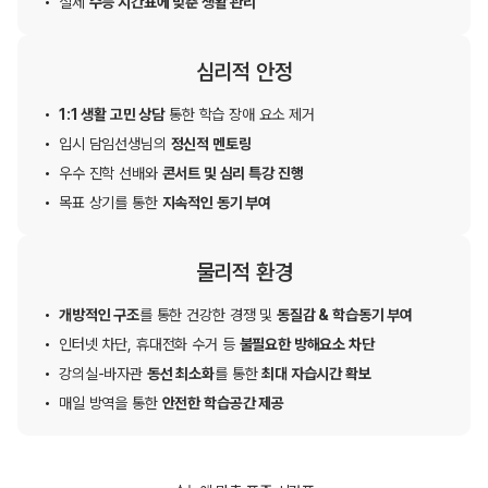
실제
수능 시간표에 맞춘
생활 관리
심리적 안정
1:1 생활 고민 상담
통한
학습 장애 요소 제거
입시 담임선생님의
정신적
멘토링
우수 진학 선배와
콘서트 및
심리 특강 진행
목표 상기를 통한
지속적인
동기 부여
물리적 환경
개방적인 구조
를 통한
건강한 경쟁 및
동질감 &
학습동기 부여
인터넷 차단, 휴대전화 수거
등
불필요한 방해요소 차단
강의실-바자관
동선 최소화
를
통한
최대 자습시간 확보
매일 방역을 통한
안전한
학습공간 제공