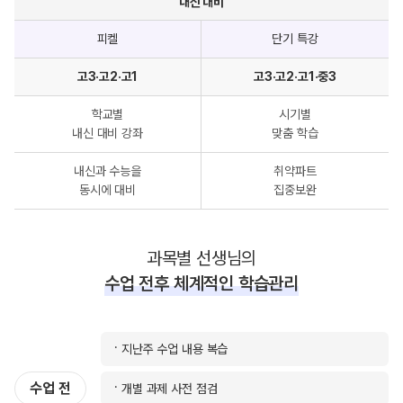
내신 대비
내신
피켈
단기 특강
대비
단과
고3·고2·고1
고3·고2·고1·중3
비교
학교별
시기별
내신 대비 강좌
맞춤 학습
내신과 수능을
취약파트
동시에 대비
집중보완
과목별 선생님의
수업 전후 체계적인 학습관리
지난주 수업 내용 복습
수업 전
개별 과제 사전 점검