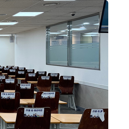
정규반
재원생 전용 콘텐츠
N
2026년 모의고사 일정
OMEGA 모의고사
반
전국 대단위 실전 모의고사
반
메가X대성 더 프리미엄 모의고사
종합반
N
ALPHA 모의고사
수학 아이젠
통합사회·과학 학평 대비
내신 관리 피켈
2026 수능 적중 문항
재원생 특별 혜택
N
정규반
메가패스 특별 지원
메가 스마트 리포트
실시간 질문답변 앱 QUBE