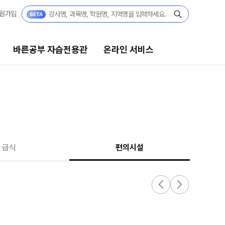
원가입
바른공부 자습전용관
온라인 서비스
자습전용관
온라인 서비스
결과
재원생 서비스
[단과] 교재·모의고사 구매
전용관 안내
급식
편의시설
[재원생] 바자관 콘텐츠 구매
임선생님
[재원생] 모의고사 접수
[외부생] 모의고사 접수
모의고사 성적조회
반
주간 식단표