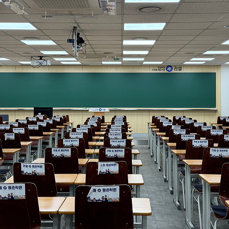
2027 파이널 
사회탐구
과학탐구
N수 종합과정
논술
2027 N수 종합
2027 반수 종합
2027 파이널 
N
고1·고2·고3
학생부 설계+
2026 썸머스쿨
2027 윈터스쿨
2027 재학생 