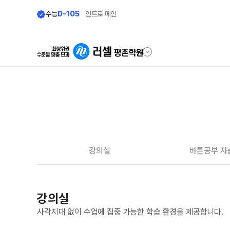
수능
D-105
인트로 메인
학원안내
단과 시간표
원장 인사말
N수·고3
8월 정규·특강 단과
공지사항
강의실
바른공부 자
9월 정규·특강 단과
N
학원 이용 안내
대학별 논술 파이널 특강
N
러셀 시스템
N수·고3·고2·고1
강의실
학원 시설
추석 집중 특강
N
셔틀버스 안내
사각지대 없이 수업에 집중 가능한 학습 환경을 제공합니다.
학원 둘러보기(VR)
고3