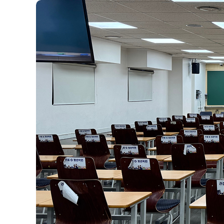
위치안내
썸머특강[고3]
학원 상담
고1·고2
자주 묻는 질문
썸머특강[고1·고2]
카카오톡 빠른 상담
8~9월 중간고사 대비 강좌
온라인 상담
고2 수능 시작반
N
원장과 소통하기
중3
설명회·공개특강
썸머특강[중3]