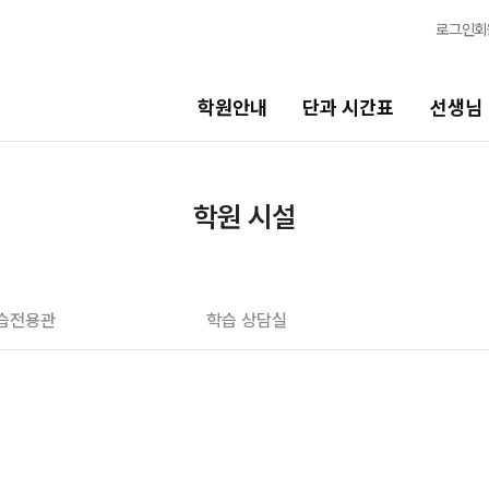
로그인
회
학원안내
단과 시간표
선생님
선생님
바른공부 
학원 시설
선생님 커리큘럼
2026 입시 
선생님
바른공부 자습
습전용관
학습 상담실
전체
입시 전문 담
국어
N수 정규과정
수학
2027 N수 정규
영어
2027 반수반
한국사