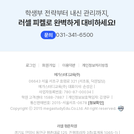
학생부 전략부터 내신 관리까지,
러셀 피켈로 완벽하게 대비하세요!
031-341-6500
문의
로그인
회원가입
이용약관
개인정보처리방침
메가스터디교육(주)
06643 서울 서초구 효령로 321 (서초동, 덕원빌딩)
메가스터디교육(주)
대표이사: 손성은 |
사업자등록번호: 780-87-00034
|
학원 고객센터: 1588-7887
| 개인정보보호책임자: 김영무
|
통신판매번호: 2015-서울서초-0678
[정보확인]
Copyright ⓒ 2015 megastudyEdu.Co.Ltd. All right reserved.
러셀 평촌학원
경기도 안양시 동안구 평촌대로 125, 진평프라자 3층(호계동 1065-1) |