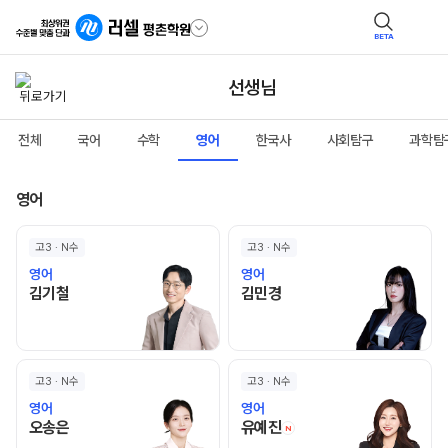
BETA
선생님
전체
국어
수학
영어
한국사
사회탐구
과학탐
영어
고3 · N수
고3 · N수
영어
영어
김기철 선생님 홈 바로가기
김민경 선생님 홈 바로가기
김기철
김민경
고3 · N수
고3 · N수
영어
영어
오송은 선생님 홈 바로가기
유예진 선생님 홈 바로
오송은
유예진
N