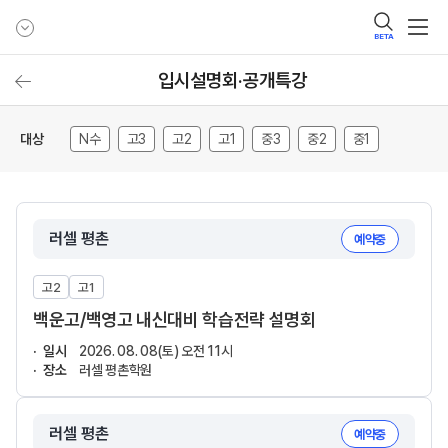
BETA
입시설명회·공개특강
대상
N수
고3
고2
고1
중3
중2
중1
러셀 평촌
예약중
고2
고1
백운고/백영고 내신대비 학습전략 설명회
일시
2026. 08. 08(토) 오전 11시
장소
러셀 평촌학원
러셀 평촌
예약중