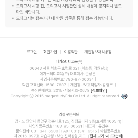
모의고사 시행 전, 모의고사 시행관련 상세 내용이 공지되니 별도
확인 바랍니다.
모의고사는 접수기간 내 학원 방문을 통해 접수 가능합니다.
로그인
회원가입
이용약관
개인정보처리방침
메가스터디교육(주)
06643 서울 서초구 효령로 321 (서초동, 덕원빌딩)
메가스터디교육(주)
대표이사: 손성은 |
사업자등록번호: 780-87-00034
|
학원 고객센터: 1588-7887
| 개인정보보호책임자: 김영무
|
통신판매번호: 2015-서울서초-0678
[정보확인]
Copyright ⓒ 2015 megastudyEdu.Co.Ltd. All right reserved.
러셀 평촌학원
경기도 안양시 동안구 평촌대로 125, 진평프라자 3층(호계동 1065-1) |
사업자등록번호 : 168-85-00531 | 대표자 : 유민수
문의전화: 031-341-6500 | FAX : 031)341-6515 | 학원등록번호 :
제2016-097호 교습과정 : 보습,진학상담,지도
[전체 보기
]
[교습비]