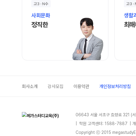
고3 · N수
고3 ·
위치안내
썸머특강[고3]
사회문화
생활
학원 상담
정직한 선생님 홈 바로가기
고1·고2
정직한
최해
자주 묻는 질문
썸머특강[고1·고2]
카카오톡 빠른 상담
8~9월 중간고사 대비 강좌
온라인 상담
고2 수능 시작반
N
원장과 소통하기
중3
설명회·공개특강
썸머특강[중3]
회사소개
강사모집
이용약관
개인정보처리방침
06643 서울 서초구 효령로 321 (
|
학원 고객센터: 1588-7887
| 
Copyright ⓒ 2015 megastudyEdu