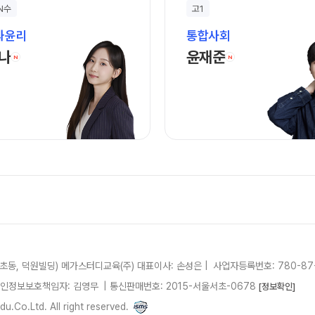
2027 파이널 
사회탐구
 N수
고1
과학탐구
N수 종합과정
과윤리
통합사회
논술
최해나 선생님 홈 바로가기
윤재준 선생님 홈
나
윤재준
2027 N수 종합
N
N
2027 반수 종합
2027 파이널 
N
고1·고2·고3
학생부 설계+
2026 썸머스쿨
2027 윈터스쿨
2027 재학생 
서초동, 덕원빌딩)
메가스터디교육(주)
대표이사: 손성은 |
사업자등록번호: 780-87
개인정보보호책임자: 김영무
|
통신판매번호: 2015-서울서초-0678
[정보확인]
.Co.Ltd. All right reserved.