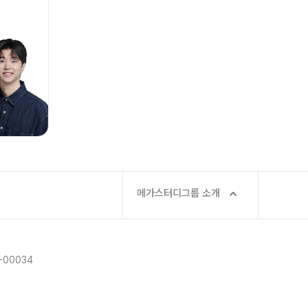
정규반
재원생 전용 콘텐츠
N
2026년 모의고사 일정
 바로가기
OMEGA 모의고사
반
전국 대단위 실전 모의고사
반
메가X대성 더 프리미엄 모의고사
종합반
N
ALPHA 모의고사
수학 아이젠
통합사회·과학 학평 대비
내신 관리 피켈
2026 수능 적중 문항
메가스터디그룹 소개
재원생 특별 혜택
N
정규반
메가패스 특별 지원
메가 스마트 리포트
-00034
실시간 질문답변 앱 QUBE