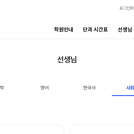
로그인
회
학원안내
단과 시간표
선생님
선생님
바른공부 
선생님
선생님 커리큘럼
2026 입시 
선생님
바른공부 자습
학
영어
한국사
사
전체
입시 전문 담
국어
N수 정규과정
수학
2027 N수 정규
영어
2027 반수반
한국사