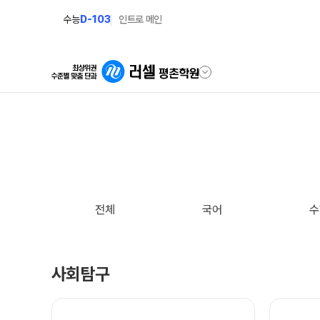
수능
D-103
인트로 메인
학원안내
단과 시간표
원장 인사말
N수·고3
8월 정규·특강 단과
공지사항
전체
국어
수
9월 정규·특강 단과
N
학원 이용 안내
대학별 논술 파이널 특강
N
러셀 시스템
N수·고3·고2·고1
사회탐구
학원 시설
추석 집중 특강
N
셔틀버스 안내
학원 둘러보기(VR)
고3