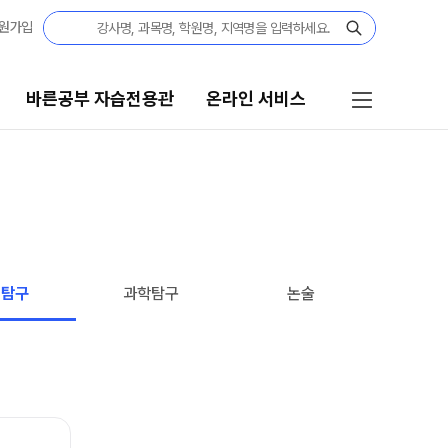
원가입
바른공부 자습전용관
온라인 서비스
자습전용관
온라인 서비스
결과
재원생 서비스
[단과] 교재·모의고사 구매
전용관 안내
회탐구
과학탐구
논술
[재원생] 바자관 콘텐츠 구매
임선생님
[재원생] 모의고사 접수
[외부생] 모의고사 접수
모의고사 성적조회
반
주간 식단표