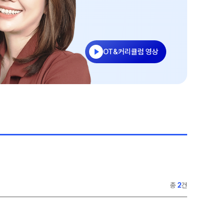
정규반
재원생 전용 콘텐츠
N
2026년 모의고사 일정
OMEGA 모의고사
반
전국 대단위 실전 모의고사
OT&커리큘럼 영상
반
메가X대성 더 프리미엄 모의고사
종합반
N
ALPHA 모의고사
수학 아이젠
통합사회·과학 학평 대비
내신 관리 피켈
2026 수능 적중 문항
재원생 특별 혜택
N
정규반
메가패스 특별 지원
메가 스마트 리포트
총
2
건
실시간 질문답변 앱 QUBE