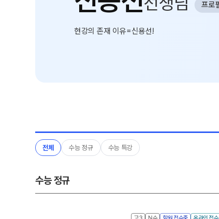
신용선
선생님
프로
위치안내
썸머특강[고3]
학원 상담
현강의 존재 이유=신용선!
고1·고2
자주 묻는 질문
썸머특강[고1·고2]
카카오톡 빠른 상담
8~9월 중간고사 대비 강좌
온라인 상담
고2 수능 시작반
N
원장과 소통하기
중3
설명회·공개특강
썸머특강[중3]
전체
수능 정규
수능 특강
수능 정규
고3
N수
학원 접수중
온라인 접