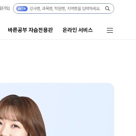
원가입
바른공부 자습전용관
온라인 서비스
자습전용관
온라인 서비스
결과
재원생 서비스
[단과] 교재·모의고사 구매
전용관 안내
[재원생] 바자관 콘텐츠 구매
임선생님
[재원생] 모의고사 접수
[외부생] 모의고사 접수
모의고사 성적조회
반
주간 식단표