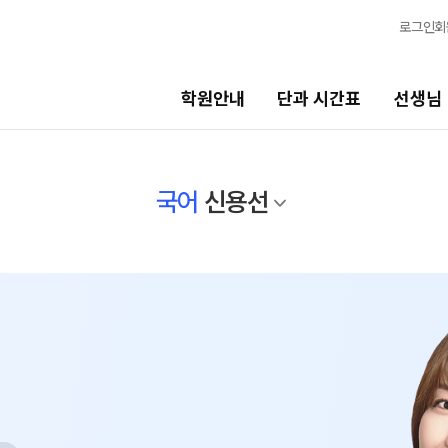
로그인
회
학원안내
단과 시간표
선생님
선생님
바른공부 
국어
신용선
선생님 커리큘럼
2026 입시 
선생님
바른공부 자습
전체
입시 전문 담
국어
N수 정규과정
수학
2027 N수 정규
영어
2027 반수반
한국사