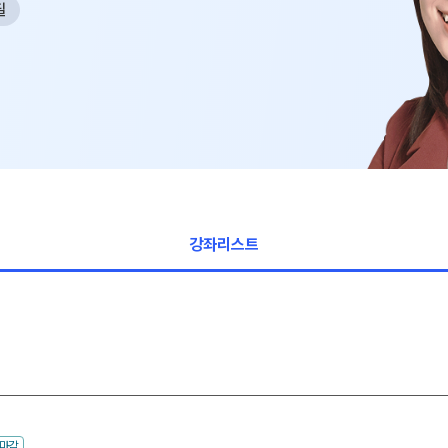
2027 파이널 
필
사회탐구
과학탐구
N수 종합과정
논술
2027 N수 종합
2027 반수 종합
2027 파이널 
N
고1·고2·고3
학생부 설계+
강좌리스트
2026 썸머스쿨
2027 윈터스쿨
2027 재학생 
수마감