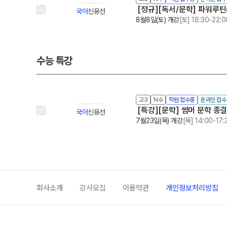
[정규][독서/문학] 파워루틴
국어
신용선
8월8일(토) 개강
[토] 18:30-22:0
수능 특강
고3
N수
학원 접수중
온라인 접
[특강][문학] 썸머 문학 종결자
국어
신용선
7월23일(목) 개강
[목] 14:00-17:
회사소개
강사모집
이용약관
개인정보처리방침