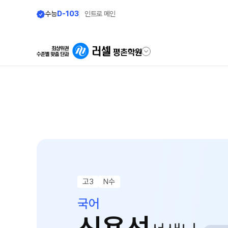
수능
D-103
인트로 메인
학원안내
단과 시간표
원장 인사말
N수·고3
8월 정규·특강 단과
공지사항
9월 정규·특강 단과
N
학원 이용 안내
대학별 논술 파이널 특강
N
러셀 시스템
고3
N수
N수·고3·고2·고1
학원 시설
국어
추석 집중 특강
N
셔틀버스 안내
학원 둘러보기(VR)
고3