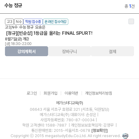
수능 정규
총
1
건
고3
N수
학원 접수중
온라인 접수마감
고3,N수
수능 정규
오송은
[정규][빈순삽] 1등급을 올리는 FINAL SPURT!
8월7일(금) 개강
[금] 18:30-22:00
강의계획서
장바구니
결제
로그인
회원가입
이용약관
개인정보처리방침
메가스터디교육(주)
06643 서울 서초구 효령로 321 (서초동, 덕원빌딩)
메가스터디교육(주)
대표이사: 손성은 |
사업자등록번호: 780-87-00034
|
학원 고객센터: 1588-7887
| 개인정보보호책임자: 김영무
|
통신판매번호: 2015-서울서초-0678
[정보확인]
Copyright ⓒ 2015 megastudyEdu.Co.Ltd. All right reserved.