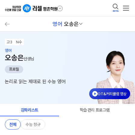
BETA
영어
오송은
고3
N수
영어
오송은
선생님
프로필
논리로 읽는 제대로 된 수능 영어
OT&커리큘럼 영상
강좌리스트
학습 관리 프로그램
전체
수능 정규