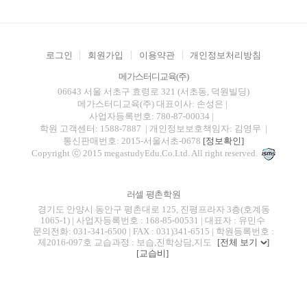
로그인
회원가입
이용약관
개인정보처리방침
메가스터디교육(주)
06643 서울 서초구 효령로 321 (서초동, 덕원빌딩)
메가스터디교육(주)
대표이사: 손성은 |
사업자등록번호: 780-87-00034
|
학원 고객센터: 1588-7887
| 개인정보보호책임자: 김영무
|
통신판매번호: 2015-서울서초-0678
[정보확인]
Copyright ⓒ 2015 megastudyEdu.Co.Ltd. All right reserved.
러셀 평촌학원
경기도 안양시 동안구 평촌대로 125, 진평프라자 3층(호계동
1065-1) | 사업자등록번호 : 168-85-00531 | 대표자 : 유민수
문의전화: 031-341-6500 | FAX : 031)341-6515 | 학원등록번호 :
제2016-097호 교습과정 : 보습,진학상담,지도
[전체 보기
]
[교습비]
blog
youtube
insta