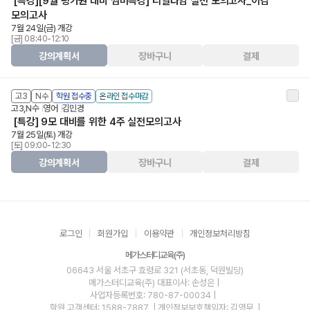
[특강][9월 평가원 대비 썸머특강] 리얼타임 실전 모의고사_이감
모의고사
7월 24일(금) 개강
[금] 08:40-12:10
강의계획서
장바구니
결제
고3
N수
학원 접수중
온라인 접수마감
고3,N수
영어
김민경
[특강] 9모 대비를 위한 4주 실전모의고사
7월 25일(토) 개강
[토] 09:00-12:30
강의계획서
장바구니
결제
로그인
회원가입
이용약관
개인정보처리방침
메가스터디교육(주)
06643 서울 서초구 효령로 321 (서초동, 덕원빌딩)
메가스터디교육(주)
대표이사: 손성은 |
사업자등록번호: 780-87-00034
|
학원 고객센터: 1588-7887
| 개인정보보호책임자: 김영무
|