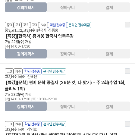
[월,금] 14:00-17:00
강의계획서
장바구니
결제
중3
고1
고2
고3
N수
학원 접수중
온라인 접수마감
중3,고1,고2,고3,N수
한국사
김종웅
[특강][한국사] 흥겨웅 한국사 압축특강
7월 22일(수) 개강
[수] 14:00-17:30
강의계획서
장바구니
결제
고3
N수
학원 접수중
온라인 접수마감
고3,N수
국어
신용선
[특강][문학] 썸머 문학 종결자 (26분 컷, 다 맞기) - 주 2회(수업 1회,
클리닉 1회)
7월 23일(목) 개강
[목] 14:00-17:30 [토] 18:30-22:00
강의계획서
장바구니
결제
고3
N수
학원 접수중
온라인 접수마감
고3,N수
국어
김연호