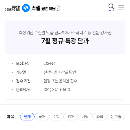
BETA
최상위권 수준별 맞춤 단과&메가스터디 수능 전문 강사진
7월 정규·특강 단과
모집대상
고3·N수
개강일
선생님별 시간표 확인
접수 기간
현장 또는 온라인 접수
문의/상담
031) 341-6500
과목
전체
국어
수학
영어
사탐
과탐
논구술