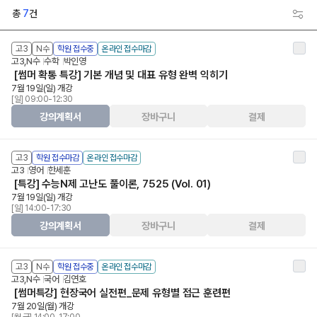
총
7
건
고3
N수
학원 접수중
온라인 접수마감
고3,N수
수학
박인영
[썸머 확통 특강] 기본 개념 및 대표 유형 완벽 익히기
7월 19일(일) 개강
[일] 09:00-12:30
강의계획서
장바구니
결제
고3
학원 접수마감
온라인 접수마감
고3
영어
한세훈
[특강] 수능N제 고난도 풀이론, 7525 (Vol. 01)
7월 19일(일) 개강
[일] 14:00-17:30
강의계획서
장바구니
결제
고3
N수
학원 접수중
온라인 접수마감
고3,N수
국어
김연호
[썸머특강] 현장국어 실전편_문제 유형별 접근 훈련편
7월 20일(월) 개강