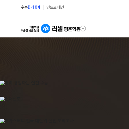
수능
D-104
인트로 메인