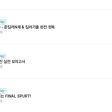
수마감
.N) - 준킬러N제 & 킬러기출 완전 정복
00
수마감
영진 실전 모의고사
00
수마감
 FINAL SPURT!
00