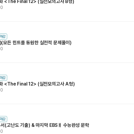
<The Final 12> (실전모의고사 B형)
00
수마감
유형별)(모든 힌트를 동원한 실전적 문제풀이)
00
수마감
<The Final 12> (실전모의고사 A형)
00
수마감
독서(고난도 기출) & 마지막 EBSㅐ 수능완성 문학
00