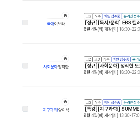
고3
N수
학원 접수중
온라인 접
[정규][독서/문학] EBS 
국어
이보라
8월 4일(화) 개강
[화] 18:30-22:
고2
고3
N수
학원 접수중
온라
[정규][사회문화] 정직한 도
사회문화
정직한
8월 4일(화) 개강
[화] 18:30-22:
고3
N수
학원 접수중
온라인 접
[특강][지구과학I] SUMMER
지구과학Ⅰ
양이석
8월 4일(화) 개강
[화] 13:30-17: