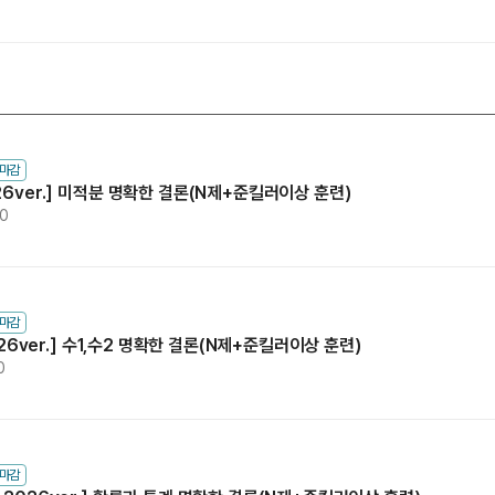
2027 파이널 
사회탐구
과학탐구
N수 종합과정
논술
2027 N수 종합
2027 반수 종합
2027 파이널 
N
수마감
26ver.] 미적분 명확한 결론(N제+준킬러이상 훈련)
고1·고2·고3
30
학생부 설계+
2026 썸머스쿨
2027 윈터스쿨
수마감
026ver.] 수1,수2 명확한 결론(N제+준킬러이상 훈련)
2027 재학생 
0
수마감