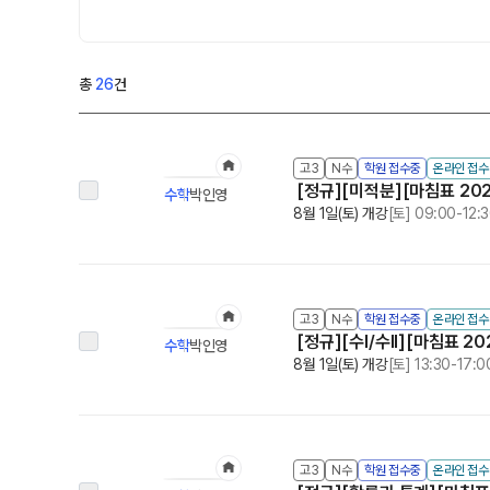
위치안내
썸머특강[고3]
학원 상담
고1·고2
총
26
건
자주 묻는 질문
썸머특강[고1·고2]
카카오톡 빠른 상담
8~9월 중간고사 대비 강좌
고3
N수
학원 접수중
온라인 접
온라인 상담
고2 수능 시작반
N
[정규][미적분][마침표 20
수학
박인영
원장과 소통하기
8월 1일(토) 개강
[토] 09:00-12:
중3
설명회·공개특강
썸머특강[중3]
고3
N수
학원 접수중
온라인 접
[정규][수I/수II][마침표 2
수학
박인영
8월 1일(토) 개강
[토] 13:30-17:0
고3
N수
학원 접수중
온라인 접