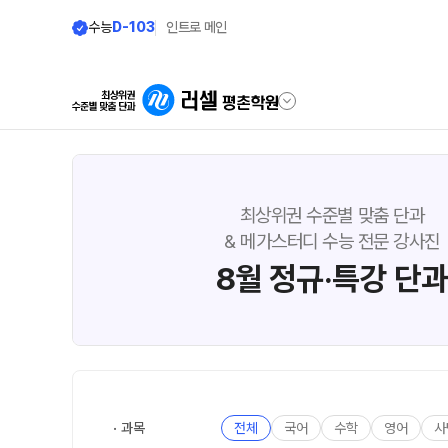
수능
D-103
인트로 메인
학원안내
단과 시간표
최상위권 수준별 맞춤 단과
원장 인사말
N수·고3
& 메가스터디 수능 전문 강사진
8월 정규·특강 단
8월 정규·특강 단과
공지사항
9월 정규·특강 단과
N
학원 이용 안내
대학별 논술 파이널 특강
N
러셀 시스템
N수·고3·고2·고1
학원 시설
추석 집중 특강
N
셔틀버스 안내
과목
전체
국어
수학
영어
사
학원 둘러보기(VR)
고3