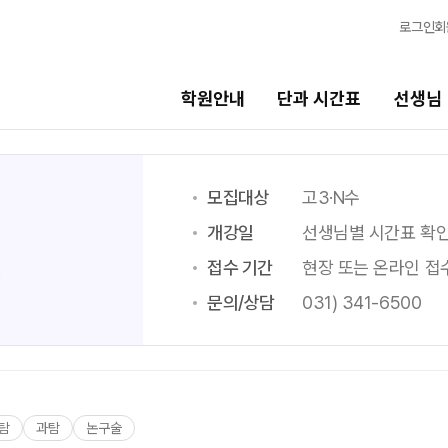
로그인
회
학원안내
단과 시간표
선생님
선생님
바른공부 
모집대상
고3·N수
개강일
선생님별 시간표 확
선생님 커리큘럼
2026 입시 
접수 기간
현장 또는 온라인 접
과
선생님
바른공부 자습
문의/상담
031) 341-6500
전체
입시 전문 담
국어
N수 정규과정
수학
2027 N수 정규
영어
2027 반수반
한국사
탐
과탐
논구술