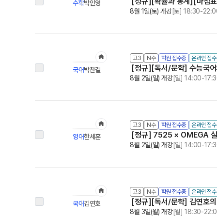
[정규][확률과 통계][마침표
수학
박인영
8월 1일(토) 개강
[토] 18:30-22:0
고3
N수
학원 접수중
온라인 접
[정규][독서/문학] 수능국
국어
박찬결
8월 2일(일) 개강
[일] 14:00-17:
고3
N수
학원 접수중
온라인 접
[정규] 7525 × OMEGA
영어
한세훈
8월 2일(일) 개강
[일] 14:00-17:
고3
N수
학원 접수중
온라인 접
[정규][독서/문학] 김연호
국어
김연호
8월 3일(월) 개강
[월] 18:30-22: