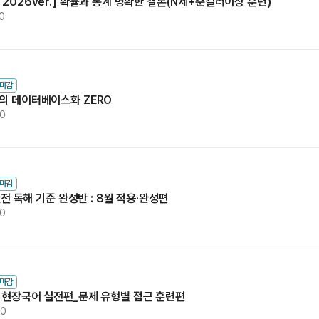
 2026ver.] 확률과 통계 명확한 결론(N제+준킬러이상 훈련)
0
수마감
어의 데이터베이스화 ZERO
30
수마감
 실전 독해 기준 완성반 : 8월 적용·완성편
30
수마감
의 현장국어 실전편_문제 유형별 접근 훈련편
00