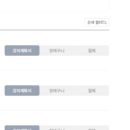
정규반
재원생 전용 콘텐츠
N
2026년 모의고사 일정
OMEGA 모의고사
상세 필터
반
전국 대단위 실전 모의고사
반
메가X대성 더 프리미엄 모의고사
종합반
N
ALPHA 모의고사
강의계획서
장바구니
결제
수학 아이젠
통합사회·과학 학평 대비
내신 관리 피켈
2026 수능 적중 문항
재원생 특별 혜택
N
강의계획서
장바구니
결제
정규반
메가패스 특별 지원
메가 스마트 리포트
실시간 질문답변 앱 QUBE