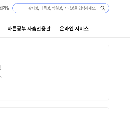
원가입
바른공부 자습전용관
온라인 서비스
자습전용관
온라인 서비스
인
결과
재원생 서비스
수
[단과] 교재·모의고사 구매
전용관 안내
[재원생] 바자관 콘텐츠 구매
임선생님
[재원생] 모의고사 접수
[외부생] 모의고사 접수
모의고사 성적조회
반
주간 식단표