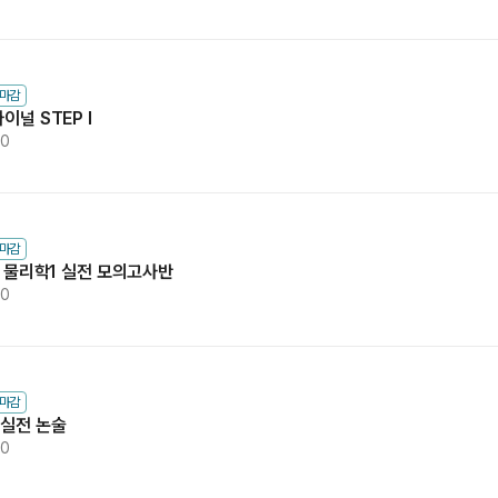
수마감
이널 STEP I
00
수마감
능 물리학1 실전 모의고사반
00
수마감
 실전 논술
00