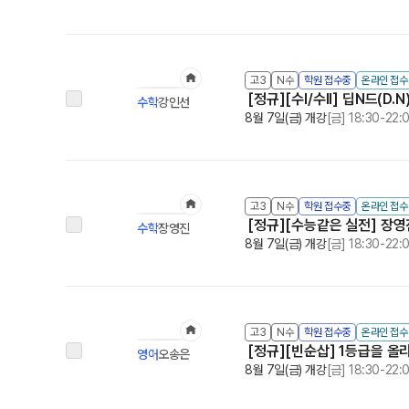
고3
N수
학원 접수중
온라인 접
[정규][수I/수II] 딥N드(D
수학
강인선
8월 7일(금) 개강
[금] 18:30-22:
고3
N수
학원 접수중
온라인 접
[정규][수능같은 실전] 장
수학
장영진
8월 7일(금) 개강
[금] 18:30-22:
고3
N수
학원 접수중
온라인 접
[정규][빈순삽] 1등급을 올리는
영어
오송은
8월 7일(금) 개강
[금] 18:30-22: