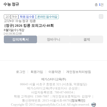
수능 정규
총
1
건
고3
N수
학원 접수중
온라인 접수마감
고3,N수
수능 정규
킹콩
[정규] 2026 킹콩 모의고사 40회
8월5일(수) 개강
[수] 18:30-22:00
강의계획서
장바구니
결제
로그인
회원가입
이용약관
개인정보처리방침
메가스터디교육(주)
06643 서울 서초구 효령로 321 (서초동, 덕원빌딩)
메가스터디교육(주)
대표이사: 손성은 |
사업자등록번호: 780-87-00034
|
학원 고객센터: 1588-7887
| 개인정보보호책임자: 김영무
|
통신판매번호: 2015-서울서초-0678
[정보확인]
Copyright ⓒ 2015 megastudyEdu.Co.Ltd. All right reserved.