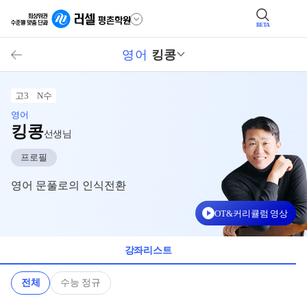
BETA
영어
킹콩
고3
N수
영어
킹콩
선생님
프로필
영어 문풀로의 인식전환
OT&커리큘럼 영상
강좌리스트
전체
수능 정규