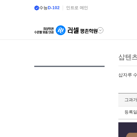
수능
D-102
인트로 메인
삽텐
삽자루 
그과가
등록