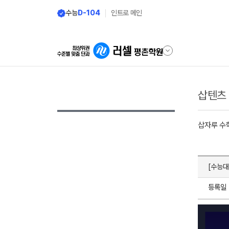
수능
D-104
인트로 메인
삽텐츠
삽자루 수
[수능대
등록일