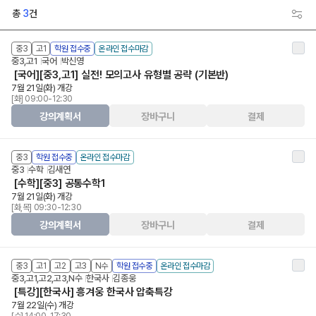
총
3
건
중3
고1
학원 접수중
온라인 접수마감
중3,고1
국어
박신영
[국어][중3,고1] 실전! 모의고사 유형별 공략 (기본반)
7월 21일(화) 개강
[화] 09:00-12:30
강의계획서
장바구니
결제
중3
학원 접수중
온라인 접수마감
중3
수학
김새연
[수학][중3] 공통수학1
7월 21일(화) 개강
[화,목] 09:30-12:30
강의계획서
장바구니
결제
중3
고1
고2
고3
N수
학원 접수중
온라인 접수마감
중3,고1,고2,고3,N수
한국사
김종웅
[특강][한국사] 흥겨웅 한국사 압축특강
7월 22일(수) 개강