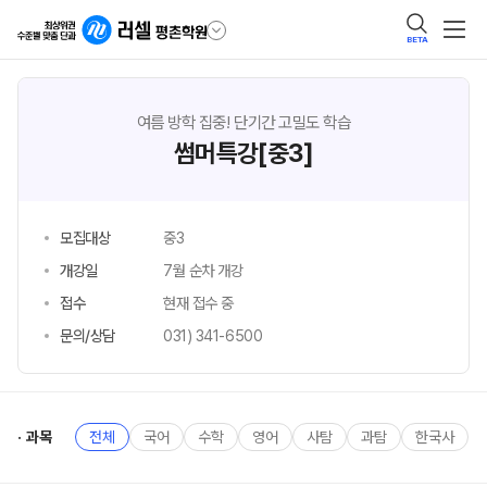
BETA
여름 방학 집중! 단기간 고밀도 학습
썸머특강[중3]
모집대상
중3
개강일
7월 순차 개강
접수
현재 접수 중
문의/상담
031) 341-6500
과목
전체
국어
수학
영어
사탐
과탐
한국사