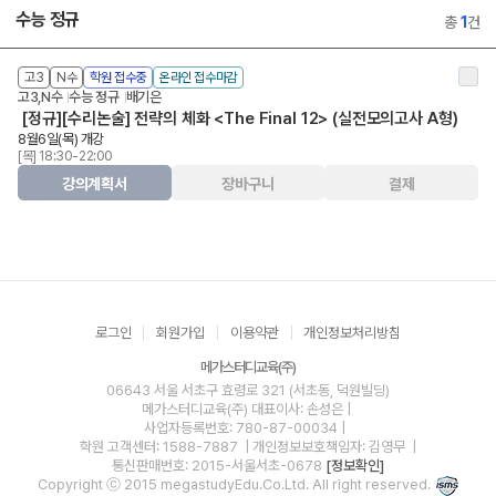
수능 정규
총
1
건
고3
N수
학원 접수중
온라인 접수마감
고3,N수
수능 정규
배기은
[정규][수리논술] 전략의 체화 <The Final 12> (실전모의고사 A형)
8월6일(목) 개강
[목] 18:30-22:00
강의계획서
장바구니
결제
로그인
회원가입
이용약관
개인정보처리방침
메가스터디교육(주)
06643 서울 서초구 효령로 321 (서초동, 덕원빌딩)
메가스터디교육(주)
대표이사: 손성은 |
사업자등록번호: 780-87-00034
|
학원 고객센터: 1588-7887
| 개인정보보호책임자: 김영무
|
통신판매번호: 2015-서울서초-0678
[정보확인]
Copyright ⓒ 2015 megastudyEdu.Co.Ltd. All right reserved.