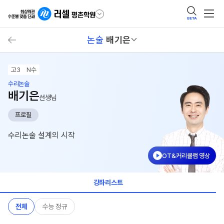
BETA
논술
배기은
고3
N수
수리논술
배기은
선생님
프로필
수리논술 설계의 시작
OT&커리큘럼 영상
강좌리스트
전체
수능 정규