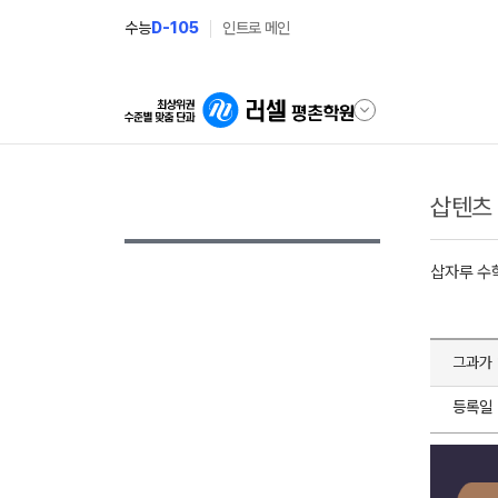
수능
D-105
인트로 메인
삽텐츠
삽자루 수
그과가 
등록일