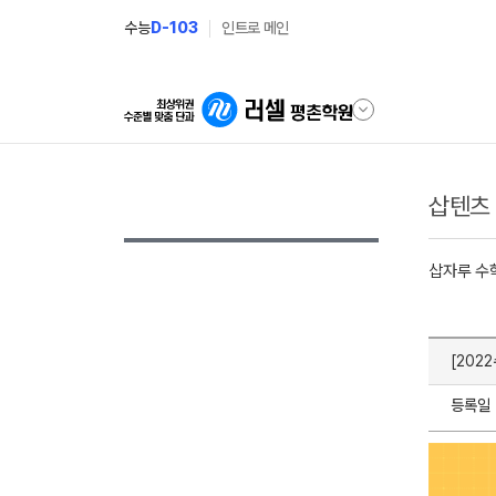
수능
D-103
인트로 메인
삽텐츠
삽자루 수
[202
등록일