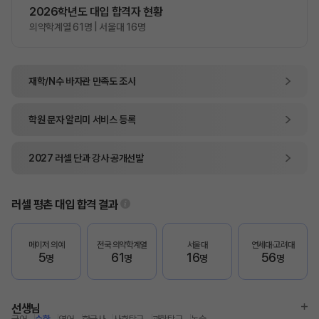
2026학년도 대입 합격자 현황
의약학계열 61명 | 서울대 16명
재학/N수 바자관
만족도 조사
학원 문자 알리미
서비스 등록
2027
러셀 단과
강사 공개선발
러셀 평촌
대입 합격 결과
메이저 의예
전국 의약학계열
서울대
연세대·고려대
5
61
16
56
명
명
명
명
선생님
국어
수학
영어
한국사
사회탐구
과학탐구
논술