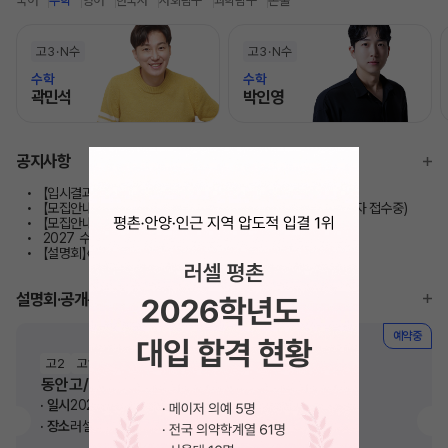
고3
N수
고3
N수
수학
수학
곽민석
박인영
모바일이동
모바일이동
공지사항
【입시결과】2026학년도 대입 합격 현황/성적 향상 현황
【모집안내】2027 반수반 / 반수종합반 모집 안내(*마감/대기자 접수중)
【모집안내】 재학생 정규반 모집 안내
2027 수시 합격예측 서비스 이용안내
【설명회】《고1/고2》학교별 내신 전략 설명회
설명회·공개특강
예약중
고2
고1
동안고/안양여고 내신 학습전략 설명회
일시
2026. 08. 11(화) 오후 6시 30분
장소
러셀 평촌학원