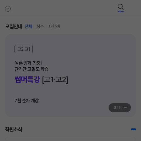
BETA
모집안내
전체
N수
재학생
고2·고1
여름 방학 집중! 

단기간 고밀도 학습
썸머특강
[고1·고2]
7월 순차 개강
+
8
/
10
학원소식